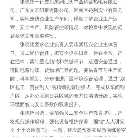
张晓铿一行先后来到汕头中圣科营热电有限公
司、广东文艺织带有限公司、潮南区铠利实业有限公
司，实地走访企业生产车间，详细了解企业生产运
营、安全生产、风险管控等情况，对检查中发现的问
题要求立即落实整改。
张晓铿要求企业负责人要压紧压实企业主体责
任、员工岗位责任，把安全抓在日常、管在平常、严
在经常，紧盯重点领域和关键环节，疏通安全通道，
谨防电路过载、货物堵门等问题。要借春节前生产间
隙，科学规划、分步推进厂区环境综合治理，通过“划
区包干、责任到人”的精细化管理模式，完成从车间到
库区、从办公区到公共区域的全方位清洁升级，实现
环境面貌与安全系数的双重提升。
张晓铿强调，要加强员工安全生产教育培训，严
格规范操作规程，强化设备维护保养，围绕“人人讲安
全 个个会应急”这一主题，将应急预案和应急演练紧密