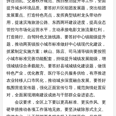
拆违治乱、交通秩序规范、围挡整治提升等工作，全面
提升城乡环境品质。要答好片区组团发展题，突出组团
发展重点、打造特色亮点，发挥典型镇村龙头带动作
用，提速滨海旅游公路、东西两环建设进度，提高业态
管控与市场化运营水平，主动承接电影文旅流量红利，
打造骑行、自驾特色文旅线路。要答好中心镇能级提升
题，推动两英镇按小城市标准做好中心镇现代化建设，
抓紧制定实施方案；峡山、陈店、司马浦等镇街要按照
小城市标准完善功能配套，持续提升城镇发展能级，增
强城镇综合承载能力。要答好县域城镇化建设题，做强
特色产业，优化教育、医疗等公共服务供给，有序推进
农业转移人口市民化，推动城乡深度融合发展。要答好
氛围营造宣传题，强化正面宣传引导，规范舆情处置应
对，全面展现潮南建设成效与干部群众奋进姿态。
会议要求，全区上下要以更高标准、更实作风、更
硬举措推动各项工作落地见效。要坚决破除形式主义、