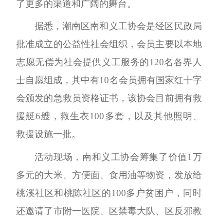
了更多的渠道和广阔的舞台。
据悉，潮南区南和义工协会是经区民政局
批准成立的公益性社会组织，会员主要以本地
志愿无偿为社会提供义工服务的
120
名各界人
士自愿组成，其中有
10
名会员拥有国家红十字
会颁发的急救员资格证书，该协会目前拥有救
援艇
6
艘，救生衣
100
多套，以及其他照明、
救援设施一批。
活动现场，南和义工协会筹集了价值
1
万
多元的大米、方便面、食用油等物资，发放给
桃溪社区和桃陈社区的
100
多户贫困户，同时
还邀请了市附一医院、区禁毒大队、区反邪教