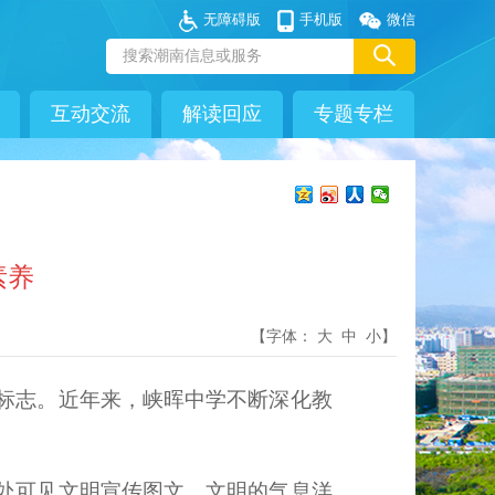
无障碍版
手机版
微信
互动交流
解读回应
专题专栏
素养
【字体：
大
中
小
】
标志。近年来，峡晖中学不断深化教
处可见文明宣传图文，文明的气息洋