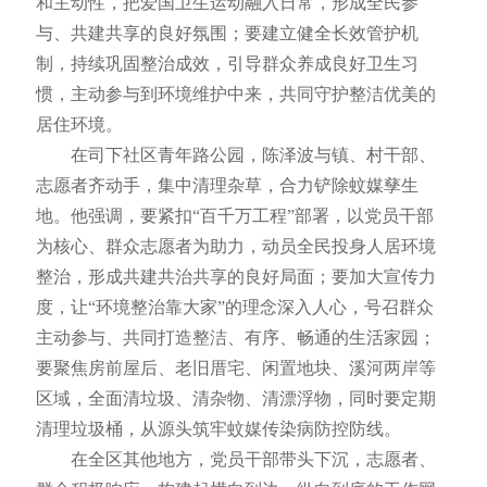
和主动性，把爱国卫生运动融入日常，形成全民参
与、共建共享的良好氛围；要建立健全长效管护机
制，持续巩固整治成效，引导群众养成良好卫生习
惯，主动参与到环境维护中来，共同守护整洁优美的
居住环境。
在司下社区青年路公园，陈泽波与镇、村干部、
志愿者齐动手，集中清理杂草，合力铲除蚊媒孳生
地。他强调，要紧扣“百千万工程”部署，以党员干部
为核心、群众志愿者为助力，动员全民投身人居环境
整治，形成共建共治共享的良好局面；要加大宣传力
度，让“环境整治靠大家”的理念深入人心，号召群众
主动参与、共同打造整洁、有序、畅通的生活家园；
要聚焦房前屋后、老旧厝宅、闲置地块、溪河两岸等
区域，全面清垃圾、清杂物、清漂浮物，同时要定期
清理垃圾桶，从源头筑牢蚊媒传染病防控防线。
在全区其他地方，党员干部带头下沉，志愿者、