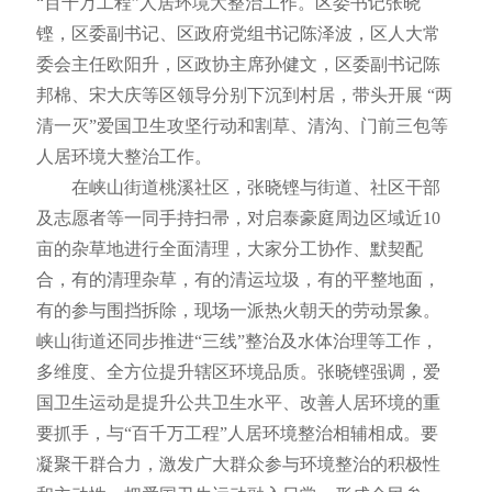
“百千万工程”人居环境大整治工作。区委书记张晓
铿，区委副书记、区政府党组书记陈泽波，区人大常
委会主任欧阳升，区政协主席孙健文，区委副书记陈
邦棉、宋大庆等区领导分别下沉到村居，带头开展 “两
清一灭”爱国卫生攻坚行动和割草、清沟、门前三包等
人居环境大整治工作。
在峡山街道桃溪社区，张晓铿与街道、社区干部
及志愿者等一同手持扫帚，对启泰豪庭周边区域近10
亩的杂草地进行全面清理，大家分工协作、默契配
合，有的清理杂草，有的清运垃圾，有的平整地面，
有的参与围挡拆除，现场一派热火朝天的劳动景象。
峡山街道还同步推进“三线”整治及水体治理等工作，
多维度、全方位提升辖区环境品质。张晓铿强调，爱
国卫生运动是提升公共卫生水平、改善人居环境的重
要抓手，与“百千万工程”人居环境整治相辅相成。要
凝聚干群合力，激发广大群众参与环境整治的积极性