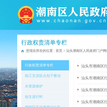
行政权责清单专栏
您现在所在的位置 :
首页
>
汕头潮南区人民政府门户网
行政权责清单专栏
汕头市潮南区
练江支流驻点包干整治
汕头市潮南区行
水资源保护
汕头市潮南区行
创文进行时
汕头市潮南区