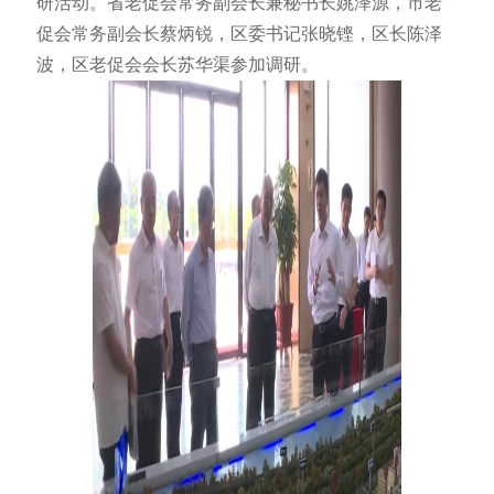
研活动。省老促会常务副会长兼秘书长姚泽源，市老
促会常务副会长蔡炳锐，区委书记张晓铿，区长陈泽
波，区老促会会长苏华渠参加调研。