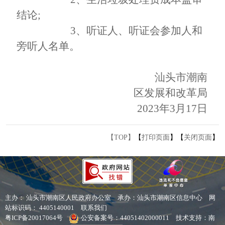
结论
;
3、
听证
人、听证会参加人和
旁听人名单
。
汕头市潮南
区发展和改革局
20
23
年
3
月
17
日
【TOP】
【
打印页面
】【
关闭页面
】
主办： 汕头市潮南区人民政府办公室
承办：汕头市潮南区信息中心
网
站标识码： 4405140001
联系我们
粤ICP备20017064号
公安备案号：44051402000011
技术支持：南