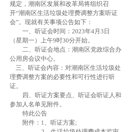
规定，
潮南区发展和改革局将组织召
开
“
潮南区
生活垃圾处理费调整方案
听证
会
”。现就有关事项公告如下：
一、听证会时间：
20
23
年
4
月
3
日
（星期
一
）上午
9
时
3
0分开始。
二、听证会地点：潮南区党政综合办
公用房会议中心。
三、听证会内容：对
潮南区
生活垃圾处
理费调整方案
的必要性和可行性进行听
证。
四、听证方案要点、听证会听证人和
参加人名单见附件。
特此公告
附件：
1、
听证方案
;
2
、
生活垃圾处理费成本监审