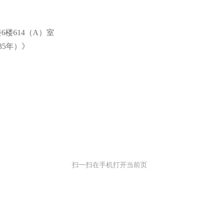
楼614（A）室
35年）》
扫一扫在手机打开当前页