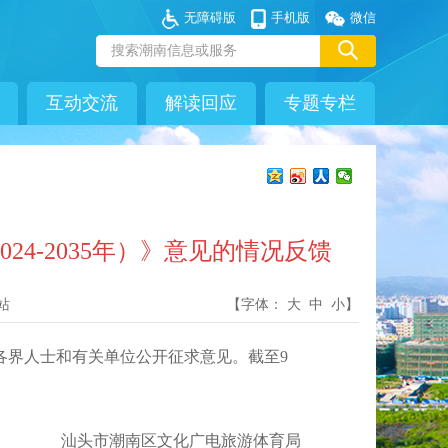
无障碍版
手机版
微信
互动交流
解读回应
专题专栏
4-2035年）》意见的情况反馈
站
【字体：
大
中
小
】
社会各界人士和有关单位公开征求意见。截至9
汕头市潮南区文化广电旅游体育局