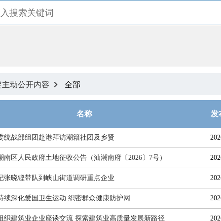
定主动公开内容
全部

名称
发
委统战部组团赴港拜访潮籍社团及乡贤
202
潮南区人民政府土地征收公告（汕潮南府〔2026〕7号）
202
记张晓铿带队到峡山街道调研重点企业
202
持续深化爱国卫生运动 织密群众健康防护网
202
组织建筑业企业座谈交流 探索建筑业高质量发展新路径
202