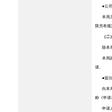
●公
本局
限另有规
（二
除本
本局
请。
●提
向本
称《申请
申请