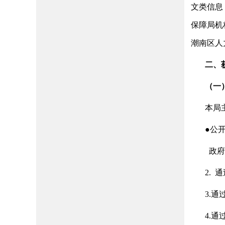
文类信息
保障局机
潮南区人
二、
（一
本局
●公
政府网
2.
3.
4.