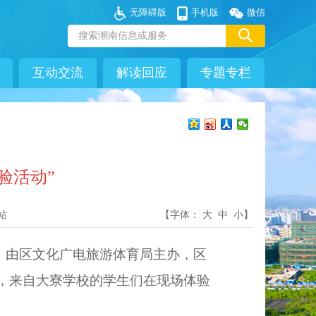
无障碍版
手机版
微信
互动交流
解读回应
专题专栏
验活动”
站
【字体：
大
中
小
】
午，由区文化广电旅游体育局主办，区
办，来自大寮学校的学生们在现场体验