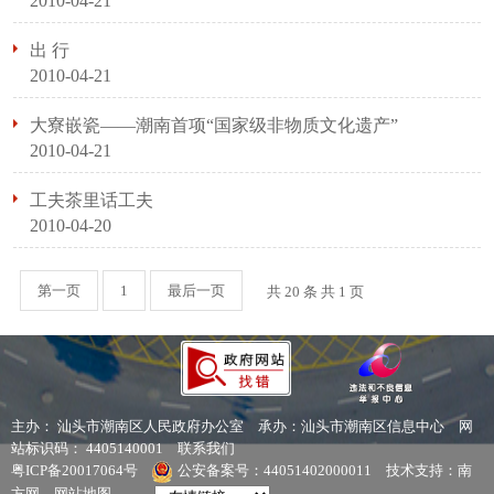
2010-04-21
出 行
2010-04-21
大寮嵌瓷——潮南首项“国家级非物质文化遗产”
2010-04-21
工夫茶里话工夫
2010-04-20
第一页
1
最后一页
共 20 条 共
1
页
主办： 汕头市潮南区人民政府办公室
承办：汕头市潮南区信息中心
网
站标识码： 4405140001
联系我们
粤ICP备20017064号
公安备案号：44051402000011
技术支持：南
方网
网站地图