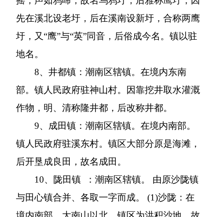
摇，声如鸦啼，故名乌鸦圩，后雅称鹰圩，因
先在溪北设老圩，后在溪南设新圩，合称两鹰
圩，又“鹰”与“英”同音，后俗成今名。镇以驻
地名。
8
、井都镇：潮南区辖镇。在境内东南
部。镇人民政府驻神山村。因靠挖井取水灌溉
作物，明、清称隆井都，后改称井都。
9
、成田镇：潮南区辖镇。在境内南部。
镇人民政府驻溪东村。镇区大部分原是海滩，
后开垦成良田，故名成田。
10
、陇田镇
：潮南区辖镇。 由原沙陇镇
与田心镇合并、各取一字而成。
(1)
沙陇：在
境内南部、大南山以北。镇区为洪积沙地，故