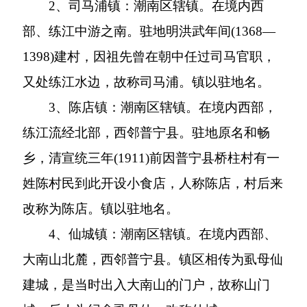
2
、司马浦镇：潮南区辖镇。在境内西
部、练江中游之南。驻地明洪武年间
(1368
—
1398)
建村，因祖先曾在朝中任过司马官职，
又处练江水边，故称司马浦。镇以驻地名。
3
、陈店镇：潮南区辖镇。在境内西部，
练江流经北部，西邻普宁县。驻地原名和畅
乡，清宣统三年
(1911)
前因普宁县桥柱村有一
姓陈村民到此开设小食店，人称陈店，村后来
改称为陈店。镇以驻地名。
4
、仙城镇：潮南区辖镇。在境内西部、
大南山北麓，西邻普宁县。镇区相传为虱母仙
建城，是当时出入大南山的门户，故称山门