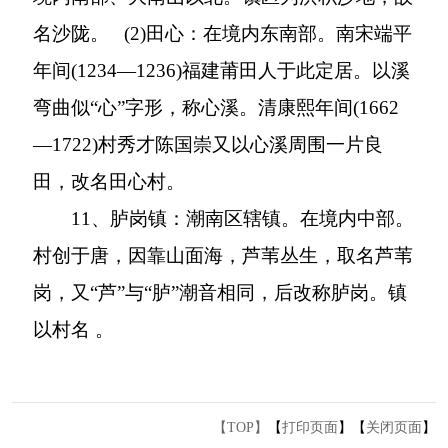
名沙陇。
(2)
田心：在境内东南部。南宋端平
年间
(1234
—
1236)
福建莆田人于此定居。以溪
弯曲似“心”字形，称心溪。清康熙年间
(1662
—
1722)
村秀才陈国崇又以心溪周围一片良
田，改名田心村。
11
、胪岗镇：潮南区辖镇。在境内中部。
村创于唐，因靠山面海，芦苇丛生，取名芦苇
岗，又
“
芦
”
与
“
胪
”
潮音相同，后改称胪岗。镇
以村名
。
【TOP】
【
打印页面
】【
关闭页面
】