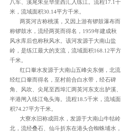
八车、溪尾朱至华里西汇入练江。流程
17
.
1
千
米
，流域面积
30
.
1
4
平方
千米
。
两英河
古称桃溪，又因上游有锣鼓瀑布而
称锣鼓水，流经两英
而
得名
，
1959
年建成秋
风水库后也称秋风水。该河发源于大南山盐
岭，是练江最大的支流，流域面积
168
.
1
2
平方
千米
。
红口輋水
发源于大南山五峰尖东侧，北流
经红口
輋
而
得名
，
至村前合白水带，经石碑
角、风吹、尖尾至西埠汇两英河东支出胪溪、
半港闸入练江龟头海。流程
18
.
5
千米
，流域面
积
74
.
27
平方
千米
。
大寮水
旧称成田水，发源于大南山牛牯岭
北，流经叠石、仙斗折东在港头合蜘蛛埔水，