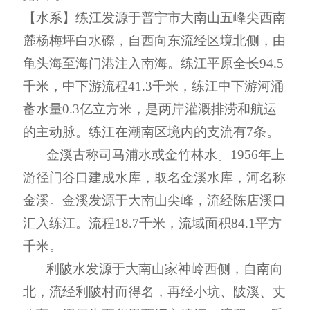
【
水系
】
练江发源于普宁市大南山五峰尖西南
麓杨梅坪白水
磜
，自西向东流经区境北侧，由
龟头海至海门港注入南海。练江平原全长
94
.
5
千米
，中下游流程
41
.
3
千米
，练江中下游河涌
蓄水量
0
.
3
亿立方米，是两岸灌溉排涝和航运
的主动脉。练江
在潮南区境内的支流有
7
条。
金溪
古称司马浦水或金竹林水。
1956
年上
游径门谷口建成水库，取名金溪水库，河名称
金溪。金溪发源于大南山尖峰，流经陈店溪口
汇入练江。流程
18
.
7
千米
，流域面积
84
.
1
平方
千米
。
利陂水
发源于大南山家神岭西侧，自南向
北，流经利陂村
而
得名
，
再经小坑、陂溪、丈