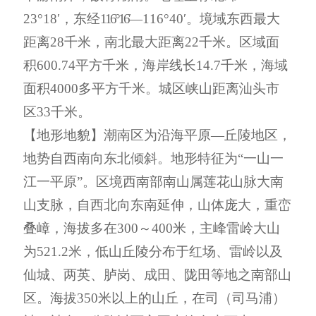
23
°
18
′，东经
116
°
16
′
—
116
°
40
′。境域东西最大
距离
28
千米
，南北最大距离
22
千米
。区域面
积
600.74
平方
千米
，海岸线长
14
.
7
千米
，海域
面积
4000
多平方
千米
。城区峡山距离汕头市
区
33
千米
。
【
地形地貌
】
潮南区为沿海平原
—丘陵地区，
地势自西南向东北倾斜。地形特征为“一山一
江一平原”。区境西南部南山属莲花山脉大南
山支脉，自西北向东南延伸，山体庞大，
重
峦
叠嶂，海拔多在
300
～
400
米，主峰雷岭大山
为
521
.
2
米
，
低山丘陵分布于红场、雷岭以及
仙城、两英、胪岗、成田、陇田等地之南部山
区
。
海拔
350
米以上的山丘，在司（司马浦）