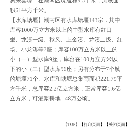
惠来县境。在潮南区境流程
9
.
5
千米
，流域面
积
61
平方
千米
。
【
水库塘堰
】
潮南区有水库塘堰
143
宗，其中
库容
1000
万立方米以上的中型水库有红口
輋
、龙溪一级、秋风、上金溪、龙溪二级、红
场、小龙溪等
7
座；库容
100
万立方米以上的
小（一）型水库
9
座，库容在
100
万立方米以
下的小（二）型水库
56
座；另有分布于
7
个镇
的塘堰
71
个。水库和塘堰总集雨面积
221
.
79
平
方
千米
，总库容
2
.
2
亿立方米，正常库容
1
.
6
亿
立方米，可灌溉耕地
1.48
万公顷
。
【TOP】
【
打印页面
】【
关闭页面
】