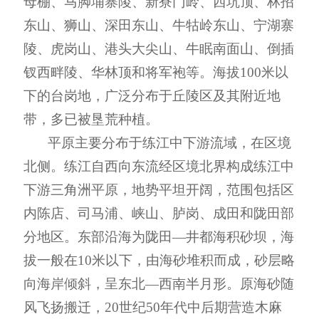
母棚、马脚埔寨陵、新寮门岭、西坑顶、林招
东山、狮山、深田东山、牛牯岭东山、宁湖寨
陵、虎岗山、港头大尖山、牛眠南面山、倒插
钗西畔陵、华林顶和将军袍等。海拔
100
米以
下的台岗地，广泛分布于丘陵区及其附近地
带，多已被垦荒种植。
平原
主要分布于练江中下游流域，在区境
北侧。练江自西向东流经区境北界构成练江中
下游三角洲平原，地势平坦开阔，范围包括区
内陈店、司马浦、峡山、胪岗、成田和陇田部
分地区。东部沿海为陇田
—
井都海积砂坝，海
拔一般在
10
米以下，由海砂堆积而成，砂层略
向海岸倾斜，呈东北
—西南半月形。原海砂随
风飞扬搬迁
，
20
世纪
50
年代中后期营造木麻