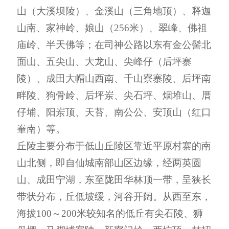
山（大溪坝陵）、金溪山（三角地顶）、释迦
山南、家神岭、娘山（
256
米）、翠峰、佛祖
庙岭、半天佛等
；在
司神公路以东有金公髻北
面山、五尖山、大龙山、尖峰仔（后坪寨
陵）、成田大帽山西南、千山寮寨陵、后坪南
畔陵、狗骨岭、后坪岽、尖石坪、烟堆山、厝
仔埔、阳岽顶、天苔、南公公、安顶山（红口
輋南）等。
丘陵
主要分布于低山丘陵区靠近平原村寨的南
山北侧，即自仙城南部山区边缘，经两英圆
山、
成田
宁湖，东至陇田华林顶一带，呈狭长
带状分布，丘低坡缓，河谷开阔。从西至东，
海拔
100
～
200
米较知名的低丘有尖石陵、狮