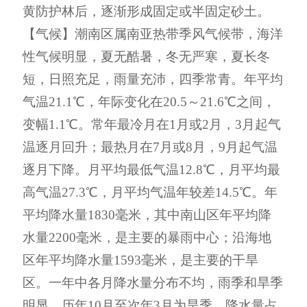
黄防护林后，逐渐形成固定或半固定砂土。
【
气候
】
潮南区属南亚热带季风气候带，海洋
性气候明显，夏无酷暑，冬无严寒，夏长冬
短，日照充足，雨量充沛，四季常青。年平均
气温
21
.
1
℃，年际变化在
20
.
5
～
21
.
6
℃之间，
变幅
1
.
1
℃。常年最冷月在
1
月或
2
月，
3
月起气
温逐月回升；最热月在
7
月或
8
月，
9
月起气温
逐月下降。月平均最低气温
12
.
8
℃
，
月平均最
高气温
27
.
3
℃，月平均气温年较差
14
.
5
℃。年
平均降水量
1830
毫米，其中南山区年平均降
水量
2200
毫米，是主要的暴雨中心；沿海地
区年平均降水量
1593
毫米，是主要的干旱
区。一年中各月降水量分布不均，雨季和旱季
明显
，
历年
10
月至次年
3
月为旱季，降水量占