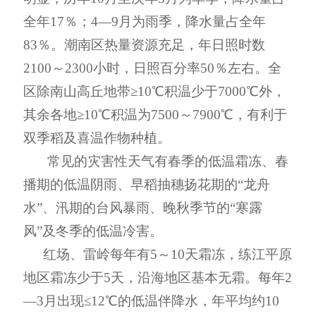
全年
17
％；
4
—
9
月为雨季，降水量占全年
83
％。潮南区热量资源充足，年日照时数
2100
～
2300
小时，日照百分率
50
％左右。全
区除南山高丘地带
≥
10
℃积温少于
7000
℃外，
其余各地≥
10
℃积温为
7500
～
7900
℃，有利于
双季稻及喜温作物种植。
常见的灾害性天气有春季的低温霜冻、春
播期的低温阴雨、早稻抽穗扬花期的
“龙舟
水”、汛期的台风暴雨、晚秋季节的“寒露
风”及冬季的低温冷害。
红场、雷岭每年有
5
～
10
天霜冻，练江平原
地区霜冻少于
5
天，沿海地区基本无霜。每年
2
—
3
月出现
≤
12
℃的低温伴降水，年平均约
10