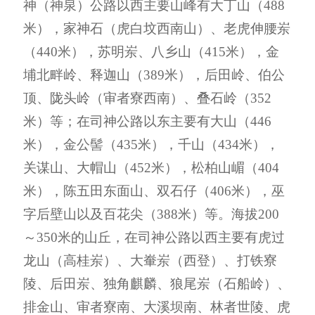
神（神泉）公路以西主要山峰有大丁山（
488
米），家神石（虎白坟西南山）、老虎伸腰岽
（
440
米），苏明岽、八乡山（
415
米），金
埔北畔岭、释迦山（
389
米），后田岭、伯公
顶、陇头岭（审者寮西南）、叠石岭（
352
米）等
；在
司神公路以东主要有大山（
446
米），金公髻（
435
米），千山（
434
米），
关谋山、大帽山（
452
米），松柏山嵋（
404
米），陈五田东面山、双石仔（
406
米），巫
字后壁山以及百花尖（
388
米）等。海拔
200
～
350
米的山丘，
在
司神公路以西主要有虎过
龙山（高桂岽）、大輋岽（西登）、打铁寮
陵、后田岽、独角麒麟、狼尾岽（石船岭）、
排金山、审者寮南、大溪坝南、林者世陵、虎