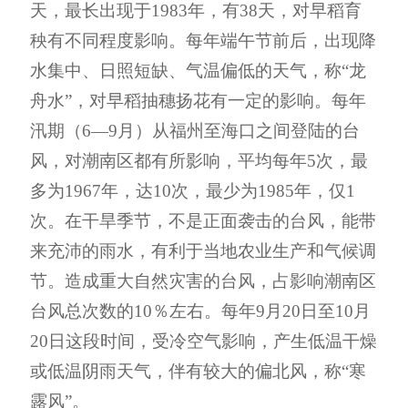
天，最长出现于
1983
年，有
38
天，对早稻育
秧有不同程度影响。每年端午节前后，出现降
水集中、日照短缺、气温偏低的天气，称
“龙
舟水”，对早稻抽穗扬花有一定的影响。每年
汛期（
6
—
9
月）从福州至海口之间登陆的台
风，对潮南区都有所影响，平均每年
5
次，最
多为
1967
年，达
10
次，最少为
1985
年，仅
1
次。在干旱季节，不是正面袭击的台风，
能
带
来充沛的雨水，有利
于当地
农业生产和气候调
节
。
造成重大自然灾害的台风
，
占影响潮南区
台风总次数的
10
％左右。每年
9
月
20
日至
10
月
20
日这段时间，受冷空气影响，产生低温干燥
或低温阴雨天气，伴有较大的偏北风，称
“寒
露风”。