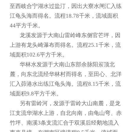
至西岐合宁湖水过盐汀，
因
出大寮水闸汇入练
江龟头海
而
得名。流程
18
.
78
千米
，流域面积
44
平方
千米
。
龙溪
发源于大南山雷岭峰东侧官芒坪，因
上游有龙头崎瀑布
而
得名。流程
25
.
1
千米
，流
域面积
102
.
6
平方
千米
。
华林水
发源于大南山东部余脉阳岽顶北
麓，向东北流经华林村
而
得名，至田心、北洋
汇入茆港水出练江龟头海。流程
8
.
15
千米
，流
域面积
9
.
8
平方
千米
。
另有雷岭河，发源于雷岭大山南麓，是龙
江支流华湖水上游，自北向南，由龟山弯、赤
竹坪、南溪
3
条支流汇合于双溪后经鹅地流入