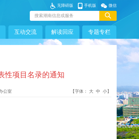
无障碍版
手机版
微信
互动交流
解读回应
专题专栏
表性项目名录的通知
办公室
【字体：
大
中
小
】