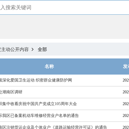
定主动公开内容
全部

名称
发
续深化爱国卫生运动 织密群众健康防护网
202
赴潮南区调研
202
织集中收看庆祝中国共产党成立105周年大会
202
示我区已备案机动车维修经营业户名单的通告
202
南区注销货运企业及个体业户《道路运输经营许可证》的通告
202