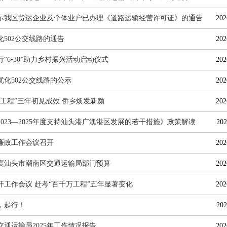
示我区货运企业及个体业户已办理《道路运输经营许可证》的通告
202
化502公交线路的通告
202
“6•30”助力乡村振兴活动启动仪式
202
优化502公交线路的公示
202
万工程”三年初见成效 侨乡焕发新颜
202
2023—2025年度支持汕头港广澳港区发展的若干措施》政策解读
202
廉政工作会议召开
202
6年度汕头市潮南区交通运输局部门预算
202
开工作会议 赶考“百千万工程”五年显著变化
202
，起行！
202
交通运输局2025年工作情况报告
202