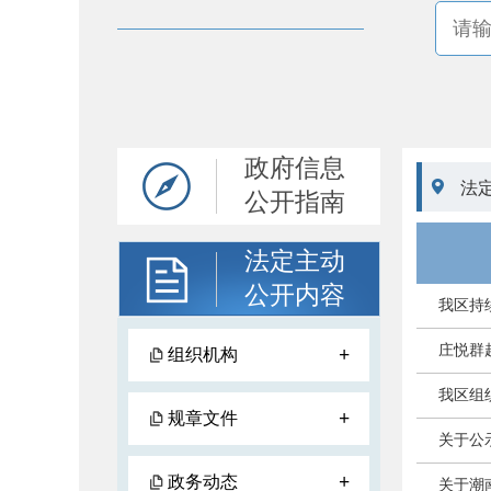
政府信息

法
公开指南
法定主动
公开内容
我区持
庄悦群
+
组织机构
我区组
+
规章文件
关于公
+
政务动态
关于潮