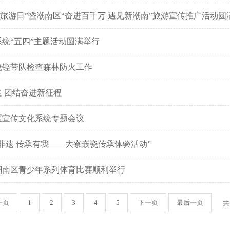
19中国旅游日”暨潮南区“奋进百千万 遇见新潮南”旅游宣传推广活动
统“五四”主题活动圆满举行
晓铿带队检查森林防火工作
 团结奋进新征程
区宣传文化系统专题会议
非遗 传承有我——大寮嵌瓷传承体验活动”
市潮南区青少年系列体育比赛顺利举行
一页
1
2
3
4
5
下一页
最后一页
共