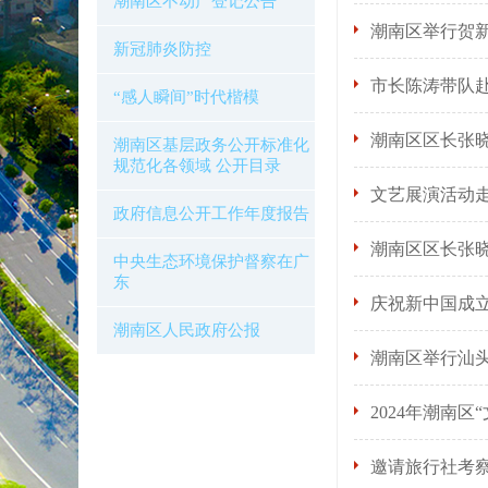
潮南区不动产登记公告
潮南区举行贺
新冠肺炎防控
市长陈涛带队
“感人瞬间”时代楷模
潮南区区长张
潮南区基层政务公开标准化
规范化各领域 公开目录
文艺展演活动
政府信息公开工作年度报告
潮南区区长张
中央生态环境保护督察在广
东
庆祝新中国成立
潮南区人民政府公报
潮南区举行汕头
2024年潮南
邀请旅行社考察