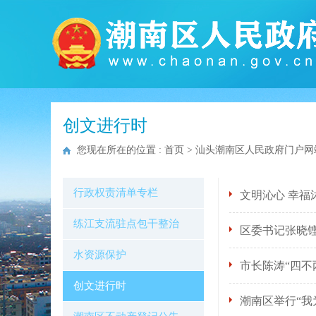
创文进行时
您现在所在的位置 :
首页
>
汕头潮南区人民政府门户网
行政权责清单专栏
文明沁心 幸福
练江支流驻点包干整治
区委书记张晓铿
水资源保护
市长陈涛“四不
创文进行时
潮南区举行“我