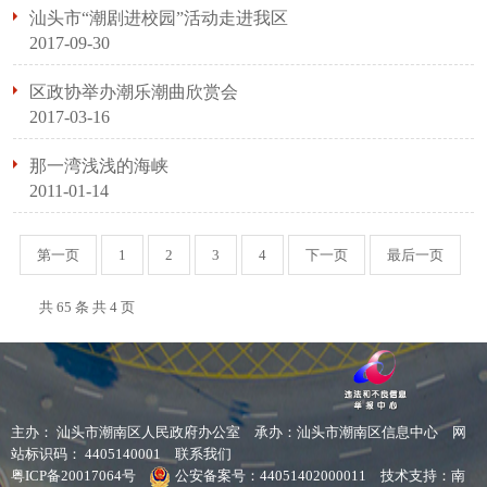
汕头市“潮剧进校园”活动走进我区
2017-09-30
区政协举办潮乐潮曲欣赏会
2017-03-16
那一湾浅浅的海峡
2011-01-14
第一页
1
2
3
4
下一页
最后一页
共 65 条 共
4
页
主办： 汕头市潮南区人民政府办公室
承办：汕头市潮南区信息中心
网
站标识码： 4405140001
联系我们
粤ICP备20017064号
公安备案号：44051402000011
技术支持：南